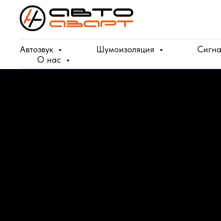
Verification: e100193f39f69b4a
Автозвук
Шумоизоляция
Сигн
О нас