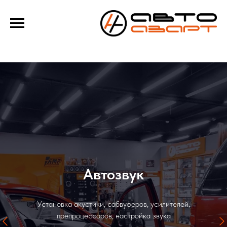
Verification: e100193f39f69b4a
Автозвук
Установка акустики, сабвуферов, усилителей,
препроцессоров, настройка звука