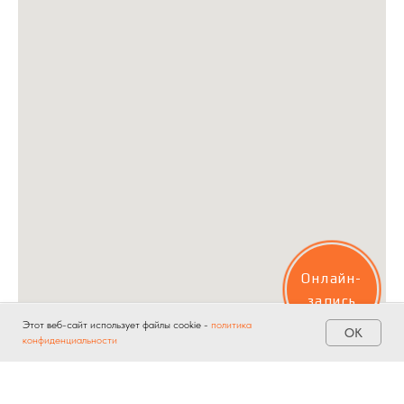
Онлайн-
запись
Этот веб-сайт использует файлы cookie -
политика
ОК
конфиденциальности
Главная
Услуги
Акции
Контакты