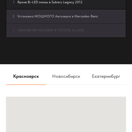
1
Яркие Bi-LED линзы в Subaru Legacy 2012
2
Установка МОЩНОГО Автозвука в Mercedes-Benz
3
ОБНОВИЛИ РЕСИВЕР В TOYOTA ALLION
4
Bi-Led линзы в Lada Granta FL - апгрейд мечты MTF
Dynamic Vision MultiLED 3″ 5000K
5
JETOUR В РЕЖИМЕ ТИШИНЫ
Красноярск
Новосибирск
Екатеринбург
6
Правильный звук в Mercedes Benz w140
7
Первый в мире Zeekr 001 с Автозвуком
8
Автозвук ОБЗОР громкой TOYOTA CELICA. Проекты
команды АвтоАзарт г.Красноярск
9
ТОНИРОВАТЬ АВТОМОБИЛЬ ЗИМОЙ НЕЛЬЗЯ - МИФ!