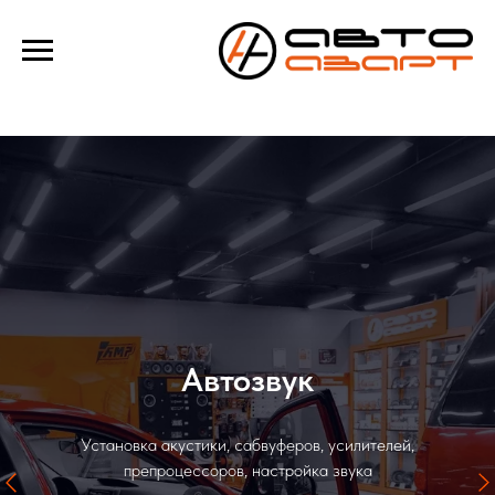
Verification: e100193f39f69b4a
Автозвук
Установка акустики, сабвуферов, усилителей,
препроцессоров, настройка звука