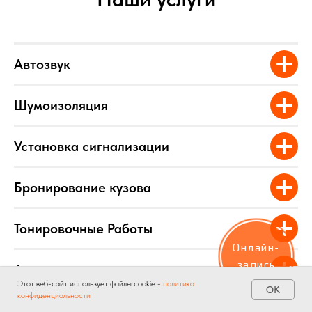
Автозвук
Шумоизоляция
Установка сигнализации
Бронирование кузова
Тонировочные Работы
Онлайн-
запись
Автосвет
Этот веб-сайт использует файлы cookie -
политика
ОК
конфиденциальности
Главная
Услуги
Акции
Контакты
Установка дополнительного