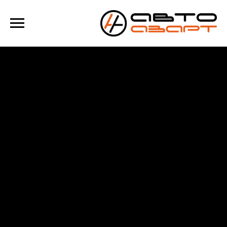
Verification: e100193f39f69b4a