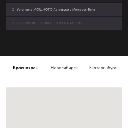
2
Установка МОЩНОГО Автозвука в Mercedes-Benz
3
ОБНОВИЛИ РЕСИВЕР В TOYOTA ALLION
4
Bi-Led линзы в Lada Granta FL - апгрейд мечты MTF
Dynamic Vision MultiLED 3″ 5000K
5
JETOUR В РЕЖИМЕ ТИШИНЫ
Красноярск
Новосибирск
Екатеринбург
6
Правильный звук в Mercedes Benz w140
7
Первый в мире Zeekr 001 с Автозвуком
8
Автозвук ОБЗОР громкой TOYOTA CELICA. Проекты
команды АвтоАзарт г.Красноярск
9
ТОНИРОВАТЬ АВТОМОБИЛЬ ЗИМОЙ НЕЛЬЗЯ - МИФ!