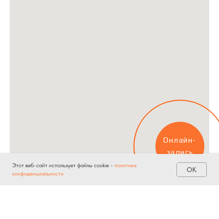
Онлайн-
запись
Этот веб-сайт использует файлы cookie -
политика
ОК
конфиденциальности
Главная
Услуги
Акции
Контакты