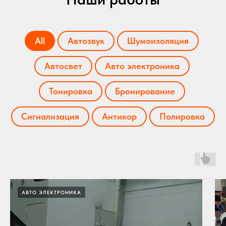
All
Автозвук
Шумоизоляция
Автосвет
Авто электроника
Тонировка
Бронирование
Сигнализация
Антикор
Полировка
АВТО ЭЛЕКТРОНИКА