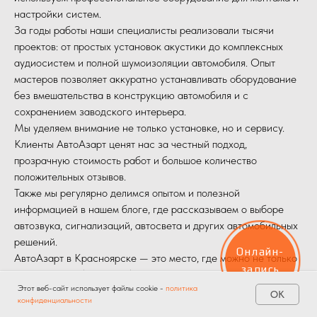
настройки систем.
За годы работы наши специалисты реализовали тысячи
проектов: от простых установок акустики до комплексных
аудиосистем и полной шумоизоляции автомобиля. Опыт
мастеров позволяет аккуратно устанавливать оборудование
без вмешательства в конструкцию автомобиля и с
сохранением заводского интерьера.
Мы уделяем внимание не только установке, но и сервису.
Клиенты АвтоАзарт ценят нас за честный подход,
прозрачную стоимость работ и большое количество
положительных отзывов.
Также мы регулярно делимся опытом и полезной
информацией в нашем блоге, где рассказываем о выборе
автозвука, сигнализаций, автосвета и других автомобильных
решений.
Онлайн-
АвтоАзарт в Красноярске — это место, где можно не только
запись
купить автомобильное оборудование, но и доверить его
Этот веб-сайт использует файлы cookie -
политика
профессиональную установку.
ОК
конфиденциальности
Главная
Услуги
Акции
Контакты
Мы является официальным дилером и представителем