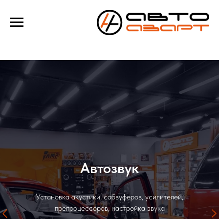
Verification: e100193f39f69b4a
Автозвук
Установка акустики, сабвуферов, усилителей,
препроцессоров, настройка звука