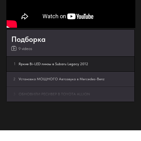
Подборка
9 videos
1
Яркие Bi-LED линзы в Subaru Legacy 2012
2
Установка МОЩНОГО Автозвука в Mercedes-Benz
3
ОБНОВИЛИ РЕСИВЕР В TOYOTA ALLION
4
Bi-Led линзы в Lada Granta FL - апгрейд мечты MTF
Dynamic Vision MultiLED 3″ 5000K
5
JETOUR В РЕЖИМЕ ТИШИНЫ