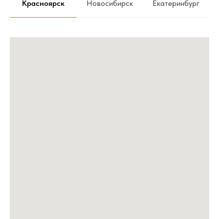
Красноярск
Новосибирск
Екатеринбург
6
Правильный звук в Mercedes Benz w140
7
Первый в мире Zeekr 001 с Автозвуком
8
Автозвук ОБЗОР громкой TOYOTA CELICA. Проекты
команды АвтоАзарт г.Красноярск
9
ТОНИРОВАТЬ АВТОМОБИЛЬ ЗИМОЙ НЕЛЬЗЯ - МИФ!