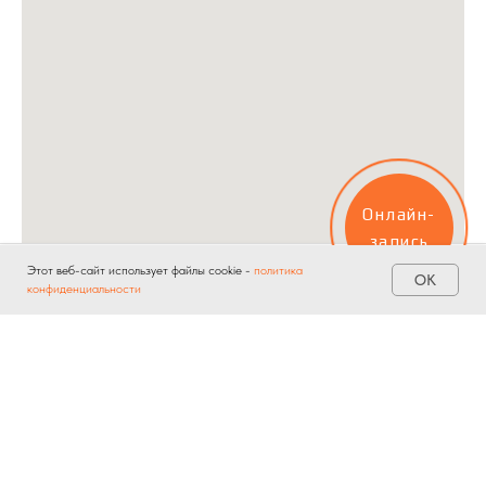
Онлайн-
запись
Этот веб-сайт использует файлы cookie -
политика
ОК
конфиденциальности
Главная
Услуги
Акции
Контакты