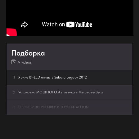
Подборка
9 videos
1
Яркие Bi-LED линзы в Subaru Legacy 2012
2
Установка МОЩНОГО Автозвука в Mercedes-Benz
3
ОБНОВИЛИ РЕСИВЕР В TOYOTA ALLION
4
Bi-Led линзы в Lada Granta FL - апгрейд мечты MTF
Dynamic Vision MultiLED 3″ 5000K