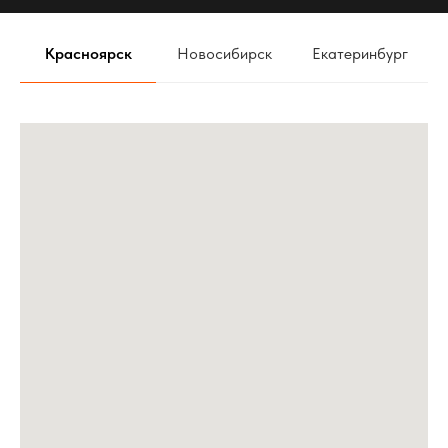
5
JETOUR В РЕЖИМЕ ТИШИНЫ
Красноярск
Новосибирск
Екатеринбург
6
Правильный звук в Mercedes Benz w140
7
Первый в мире Zeekr 001 с Автозвуком
8
Автозвук ОБЗОР громкой TOYOTA CELICA. Проекты
команды АвтоАзарт г.Красноярск
9
ТОНИРОВАТЬ АВТОМОБИЛЬ ЗИМОЙ НЕЛЬЗЯ - МИФ!