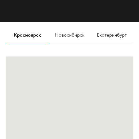
4
Bi-Led линзы в Lada Granta FL - апгрейд мечты MTF
Dynamic Vision MultiLED 3″ 5000K
5
JETOUR В РЕЖИМЕ ТИШИНЫ
Красноярск
Новосибирск
Екатеринбург
6
Правильный звук в Mercedes Benz w140
7
Первый в мире Zeekr 001 с Автозвуком
8
Автозвук ОБЗОР громкой TOYOTA CELICA. Проекты
команды АвтоАзарт г.Красноярск
9
ТОНИРОВАТЬ АВТОМОБИЛЬ ЗИМОЙ НЕЛЬЗЯ - МИФ!