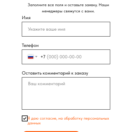
Заполните все поля и оставьте заявку. Наши
Заполните все поля и оставьте заявку. Наши
менеджеры свяжутся с вами.
менеджеры свяжутся с вами.
Имя
Имя
Телефон
Телефон
+7
+7
Оставить комментарий к заказу
Оставить комментарий к заказу
Я даю согласие, на обработку персональных
Я даю согласие, на обработку персональных
данных
данных