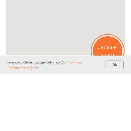
Онлайн-
запись
Этот веб-сайт использует файлы cookie -
политика
ОК
конфиденциальности
Главная
Услуги
Акции
Контакты