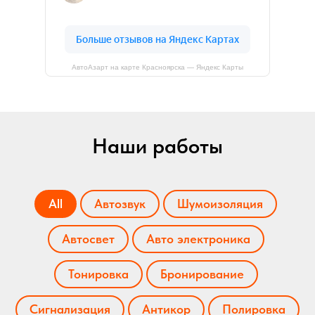
АвтоАзарт на карте Красноярска — Яндекс Карты
Наши работы
All
Автозвук
Шумоизоляция
Автосвет
Авто электроника
Тонировка
Бронирование
Сигнализация
Антикор
Полировка