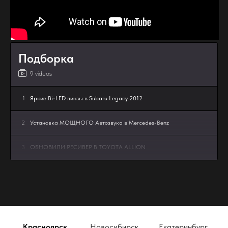
Подборка
9 videos
1
Яркие Bi-LED линзы в Subaru Legacy 2012
2
Установка МОЩНОГО Автозвука в Mercedes-Benz
3
ОБНОВИЛИ РЕСИВЕР В TOYOTA ALLION
4
Bi-Led линзы в Lada Granta FL - апгрейд мечты MTF
Dynamic Vision MultiLED 3″ 5000K
5
JETOUR В РЕЖИМЕ ТИШИНЫ
Красноярск
Новосибирск
Екатеринбург