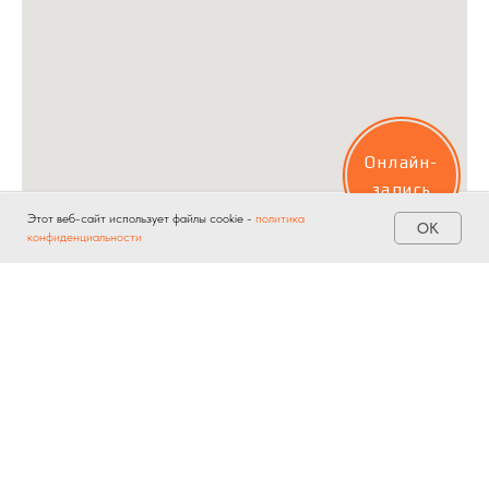
Онлайн-
запись
Этот веб-сайт использует файлы cookie -
политика
ОК
конфиденциальности
Главная
Услуги
Акции
Контакты