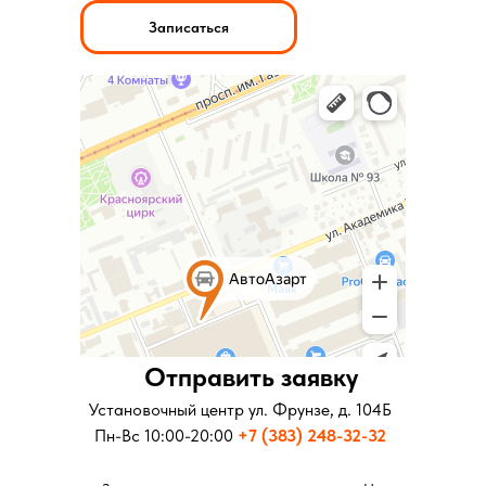
Записаться
Отправить заявку
Отправить заявку
Установочный центр ул. Московская д.281
Установочный центр ул. Фрунзе, д. 104Б
Пн-Вс 10:00-20:00
Пн-Вс 10:00-20:00
+7 (343) 346-73-73
+7 (383) 248-32-32
Заполните все поля и оставьте заявку. Наши