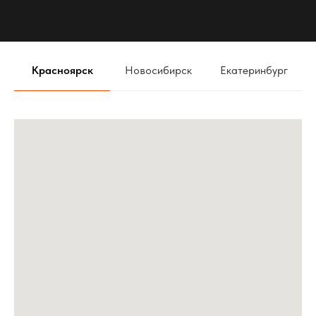
Dynamic Vision MultiLED 3″ 5000K
5
JETOUR В РЕЖИМЕ ТИШИНЫ
Красноярск
Новосибирск
Екатеринбург
6
Правильный звук в Mercedes Benz w140
7
Первый в мире Zeekr 001 с Автозвуком
8
Автозвук ОБЗОР громкой TOYOTA CELICA. Проекты
команды АвтоАзарт г.Красноярск
9
ТОНИРОВАТЬ АВТОМОБИЛЬ ЗИМОЙ НЕЛЬЗЯ - МИФ!