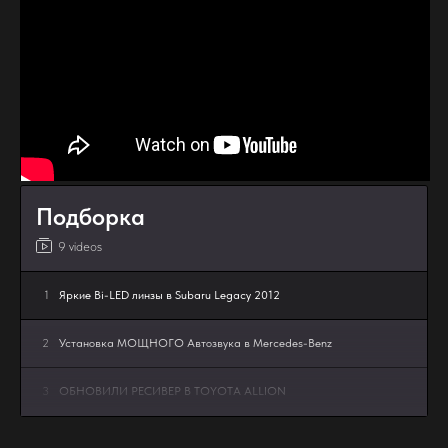
Подборка
9 videos
1
Яркие Bi-LED линзы в Subaru Legacy 2012
2
Установка МОЩНОГО Автозвука в Mercedes-Benz
3
ОБНОВИЛИ РЕСИВЕР В TOYOTA ALLION
4
Bi-Led линзы в Lada Granta FL - апгрейд мечты MTF